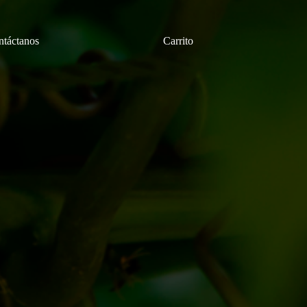
ntáctanos
Carrito